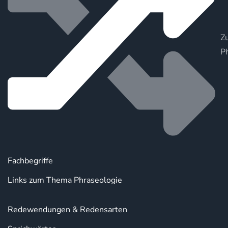
Zu
P
Fachbegriffe
Links zum Thema Phraseologie
Redewendungen & Redensarten