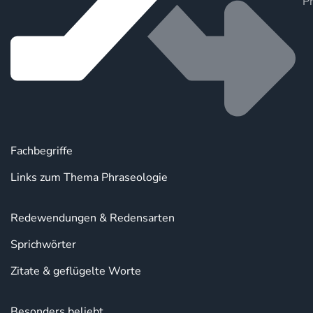
P
Fachbegriffe
Links zum Thema Phraseologie
Redewendungen & Redensarten
Sprichwörter
Zitate & geflügelte Worte
Besonders beliebt