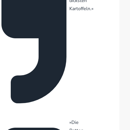
dicksten
Kartoffeln.«
»Die