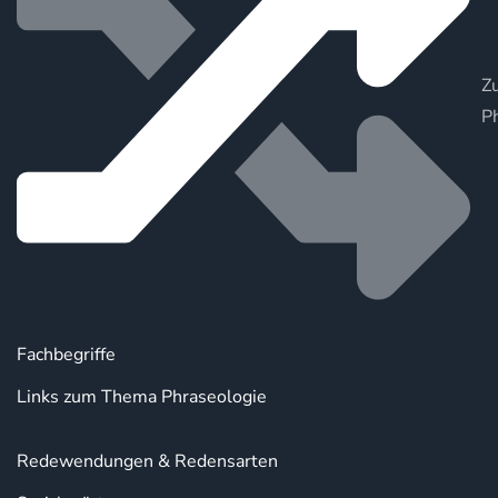
Zu
P
Fachbegriffe
Links zum Thema Phraseologie
Redewendungen & Redensarten