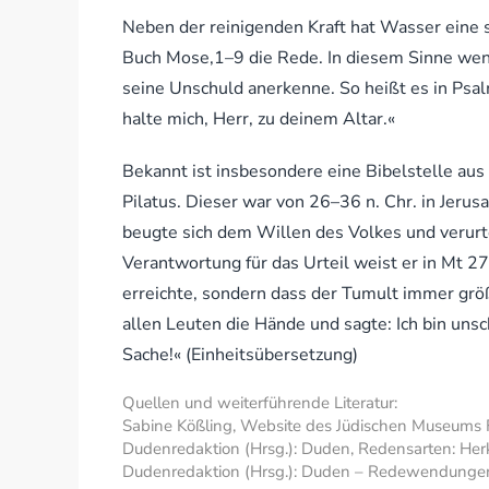
Neben der reinigenden Kraft hat Wasser eine 
Buch Mose,1–9 die Rede. In diesem Sinne wend
seine Unschuld anerkenne. So heißt es in Psa
halte mich, Herr, zu deinem Altar.«
Bekannt ist insbesondere eine Bibelstelle au
Pilatus. Dieser war von 26–36 n. Chr. in Jerus
beugte sich dem Willen des Volkes und verurt
Verantwortung für das Urteil weist er in Mt 27,
erreichte, sondern dass der Tumult immer größ
allen Leuten die Hände und sagte: Ich bin uns
Sache!« (Einheitsübersetzung)
Quellen und weiterführende Literatur:
Sabine Kößling, Website des Jüdischen Museums 
Dudenredaktion (Hrsg.): Duden, Redensarten: He
Dudenredaktion (Hrsg.): Duden – Redewendungen, 