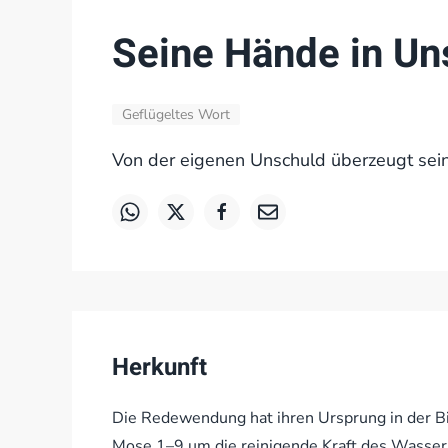
Seine Hände in U
Geflügeltes Wort
Von der eigenen Unschuld überzeugt sein;
Herkunft
Die Redewendung hat ihren Ursprung in der Bib
Mose,1–9 um die reinigende Kraft des Wasser