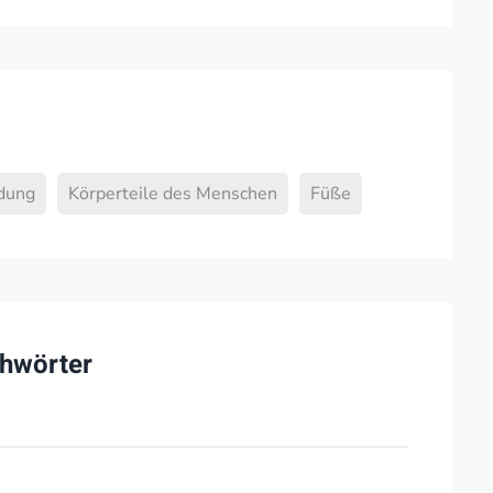
dung
Körperteile des Menschen
Füße
hwörter