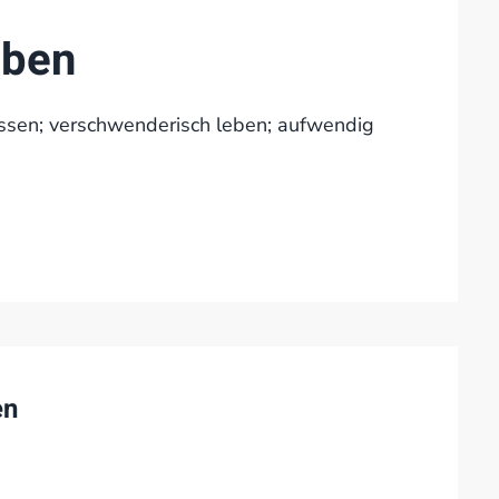
eben
assen; verschwenderisch leben; aufwendig
en