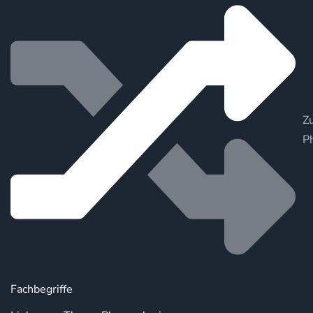
Zu
P
Fachbegriffe