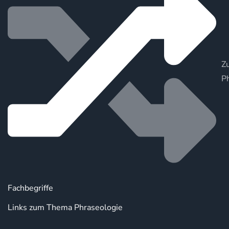
Zu
P
Fachbegriffe
Links zum Thema Phraseologie