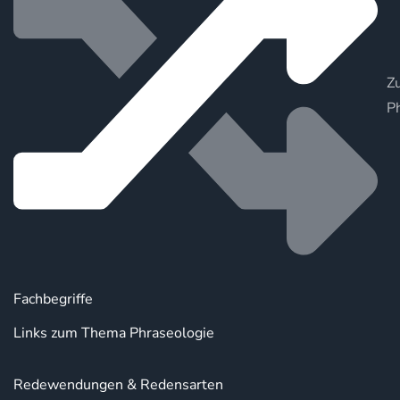
Zu
P
Fachbegriffe
Links zum Thema Phraseologie
Redewendungen & Redensarten