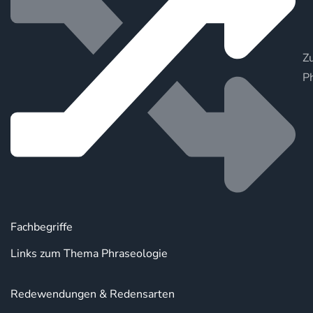
Zu
P
Fachbegriffe
Links zum Thema Phraseologie
Redewendungen & Redensarten