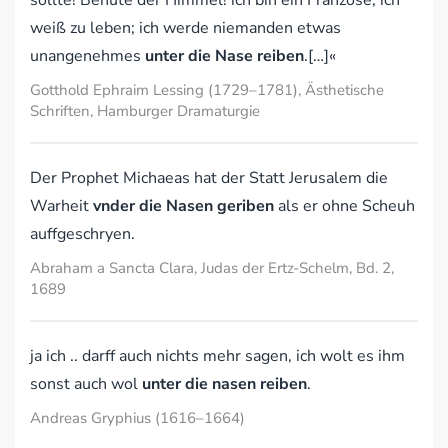
sollte! Behüte der Himmel! ich bin ein Franzose; ich
weiß zu leben; ich werde niemanden etwas
unangenehmes
unter die Nase reiben
.[…]«
Gotthold Ephraim Lessing (1729–1781), Ästhetische
Schriften, Hamburger Dramaturgie
Der Prophet Michaeas hat der Statt Jerusalem die
Warheit
vnder die Nasen geriben
als er ohne Scheuh
auffgeschryen.
Abraham a Sancta Clara, Judas der Ertz-Schelm, Bd. 2,
1689
ja ich .. darff auch nichts mehr sagen, ich wolt es ihm
sonst auch wol
unter die nasen reiben
.
Andreas Gryphius (1616–1664)