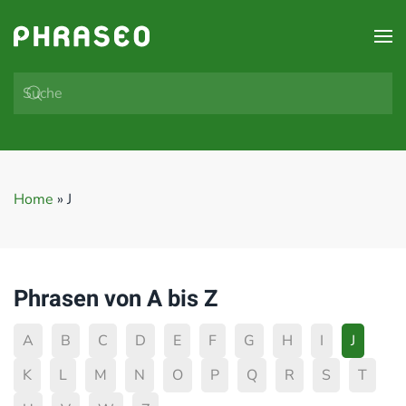
Zum Hauptinhalt springen
Home
»
J
Phrasen von A bis Z
A
B
C
D
E
F
G
H
I
J
K
L
M
N
O
P
Q
R
S
T