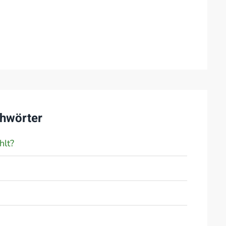
hwörter
hlt?