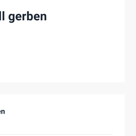
l gerben
en