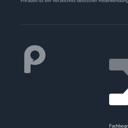
Phraseo ist ein Verzeichnis deutscher Redewendun
Fachbegr