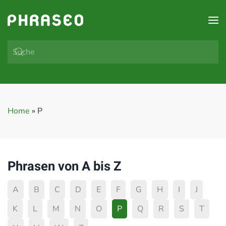
Zum Hauptinhalt springen
Home
»
P
Phrasen von A bis Z
A
B
C
D
E
F
G
H
I
J
K
L
M
N
O
P
Q
R
S
T