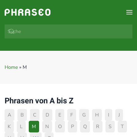
Zum Hauptinhalt springen
Home
»
M
Phrasen von A bis Z
A
B
C
D
E
F
G
H
I
J
K
L
M
N
O
P
Q
R
S
T