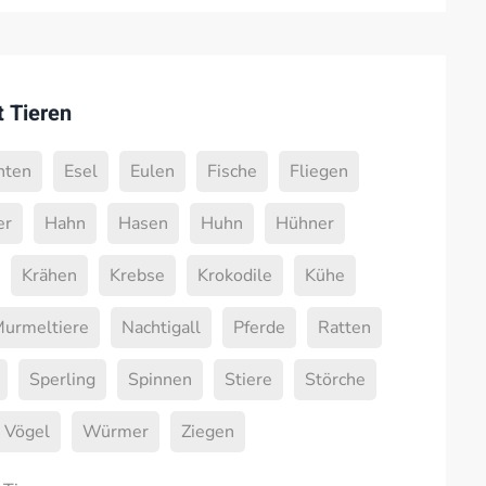
 Tieren
nten
Esel
Eulen
Fische
Fliegen
er
Hahn
Hasen
Huhn
Hühner
Krähen
Krebse
Krokodile
Kühe
urmeltiere
Nachtigall
Pferde
Ratten
Sperling
Spinnen
Stiere
Störche
Vögel
Würmer
Ziegen