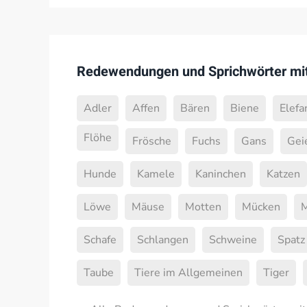
Redewendungen und Sprichwörter mit
Adler
Affen
Bären
Biene
Elefa
Flöhe
Frösche
Fuchs
Gans
Gei
Hunde
Kamele
Kaninchen
Katzen
Löwe
Mäuse
Motten
Mücken
M
Schafe
Schlangen
Schweine
Spatz
Taube
Tiere im Allgemeinen
Tiger