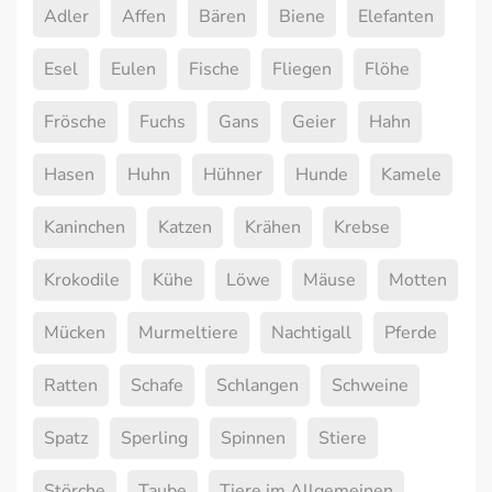
Adler
Affen
Bären
Biene
Elefanten
Esel
Eulen
Fische
Fliegen
Flöhe
Frösche
Fuchs
Gans
Geier
Hahn
Hasen
Huhn
Hühner
Hunde
Kamele
Kaninchen
Katzen
Krähen
Krebse
Krokodile
Kühe
Löwe
Mäuse
Motten
Mücken
Murmeltiere
Nachtigall
Pferde
Ratten
Schafe
Schlangen
Schweine
Spatz
Sperling
Spinnen
Stiere
Störche
Taube
Tiere im Allgemeinen