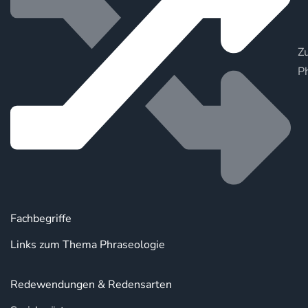
Zu
P
Fachbegriffe
Links zum Thema Phraseologie
Redewendungen & Redensarten