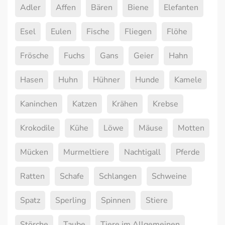
Adler
Affen
Bären
Biene
Elefanten
Esel
Eulen
Fische
Fliegen
Flöhe
Frösche
Fuchs
Gans
Geier
Hahn
Hasen
Huhn
Hühner
Hunde
Kamele
Kaninchen
Katzen
Krähen
Krebse
Krokodile
Kühe
Löwe
Mäuse
Motten
Mücken
Murmeltiere
Nachtigall
Pferde
Ratten
Schafe
Schlangen
Schweine
Spatz
Sperling
Spinnen
Stiere
Störche
Taube
Tiere im Allgemeinen