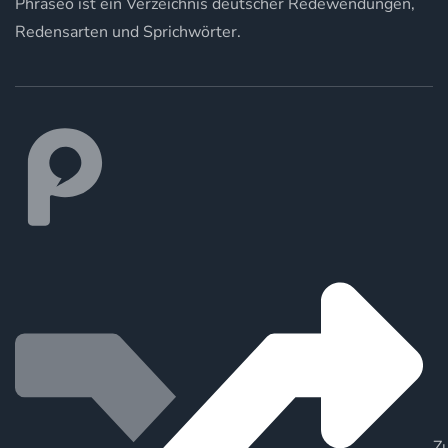
Phraseo ist ein Verzeichnis deutscher Redewendungen,
Redensarten und Sprichwörter.
Zu