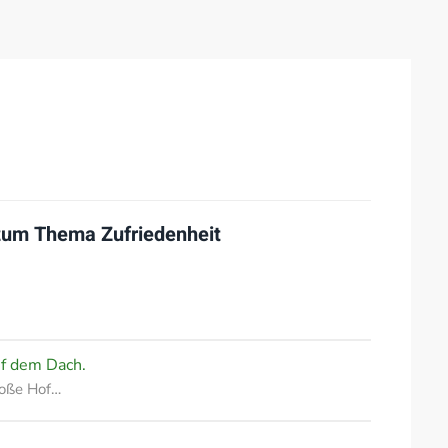
 zum Thema
Zufriedenheit
uf dem Dach.
roße Hof…