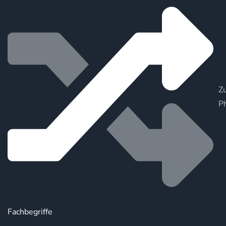
Zu
P
Fachbegriffe