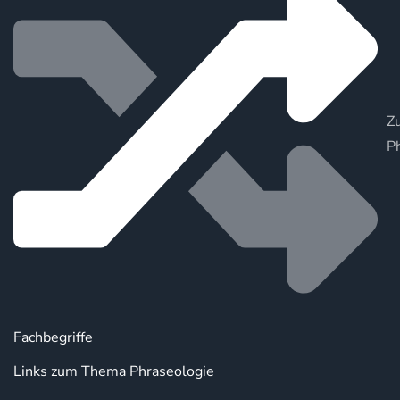
Zu
P
Fachbegriffe
Links zum Thema Phraseologie