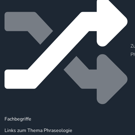
Zu
P
Fachbegriffe
Links zum Thema Phraseologie