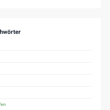
hwörter
fen