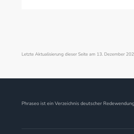
Letzte Aktualisierung dieser Seite am 13. Dezember 202
Phraseo ist ein Verzeichnis deutscher Redewendun