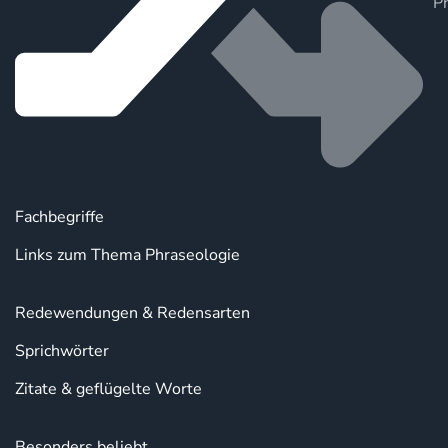
P
Fachbegriffe
Links zum Thema Phraseologie
Redewendungen & Redensarten
Sprichwörter
Zitate & geflügelte Worte
Besonders beliebt