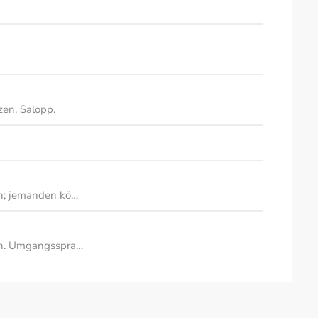
zen. Salopp.
n; jemanden kö…
en. Umgangsspra…