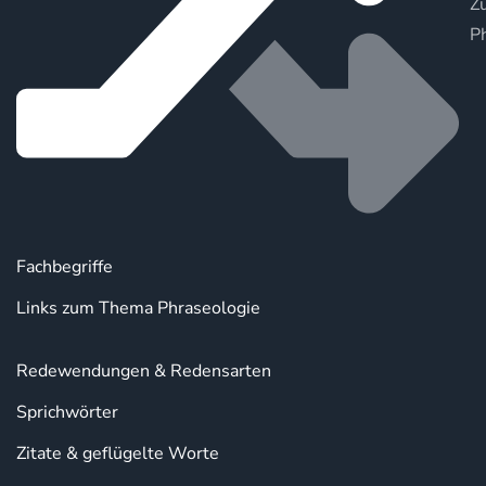
Zu
P
Fachbegriffe
Links zum Thema Phraseologie
Redewendungen & Redensarten
Sprichwörter
Zitate & geflügelte Worte