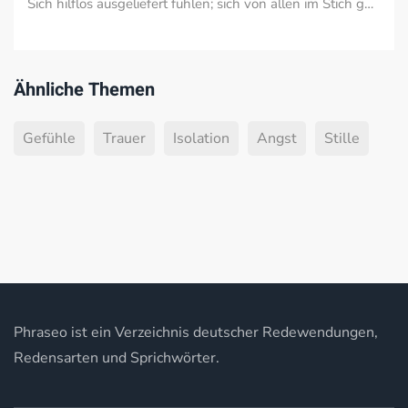
Sich hilflos ausgeliefert fühlen; sich von allen im Stich g…
Ähnliche Themen
Gefühle
Trauer
Isolation
Angst
Stille
Phraseo ist ein Verzeichnis deutscher Redewendungen,
Redensarten und Sprichwörter.