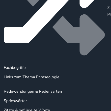
Zu
P
Fachbegriffe
Links zum Thema Phraseologie
Redewendungen & Redensarten
Sprichwörter
Zitate & geflügelte Worte