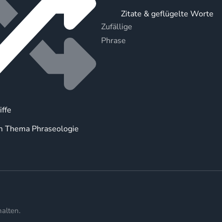
Zitate & geflügelte Worte
Zufällige
Phrase
iffe
m Thema Phraseologie
alten.