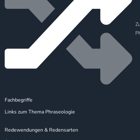
Zu
P
Fachbegriffe
Links zum Thema Phraseologie
Redewendungen & Redensarten