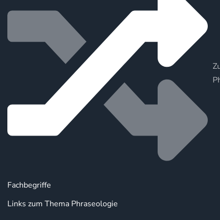
Zu
P
Fachbegriffe
Links zum Thema Phraseologie