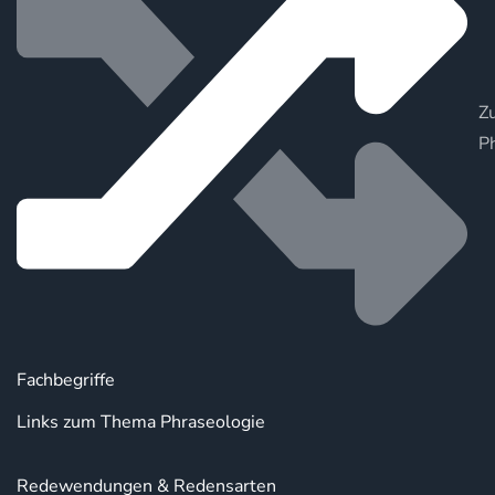
Zu
P
Fachbegriffe
Links zum Thema Phraseologie
Redewendungen & Redensarten