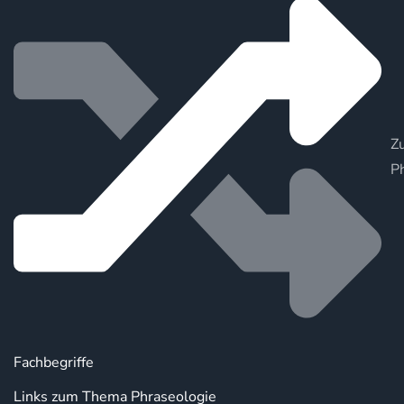
Zu
P
Fachbegriffe
Links zum Thema Phraseologie