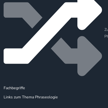
Zu
P
Fachbegriffe
Links zum Thema Phraseologie