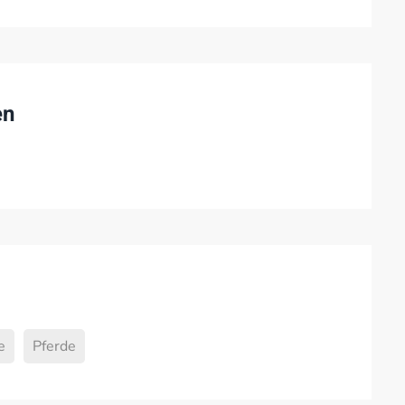
en
e
Pferde