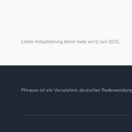
Letzte Aktualisierung dieser Seite am 6. Juni 2021.
Phraseo ist ein Verzeichnis deutscher Redewendun