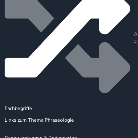
Zu
P
Fachbegriffe
Links zum Thema Phraseologie