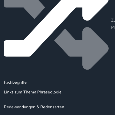
Zu
P
Fachbegriffe
Links zum Thema Phraseologie
Redewendungen & Redensarten