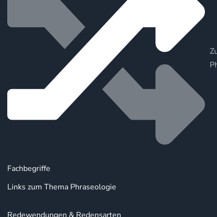
Zu
P
Fachbegriffe
Links zum Thema Phraseologie
Redewendungen & Redensarten