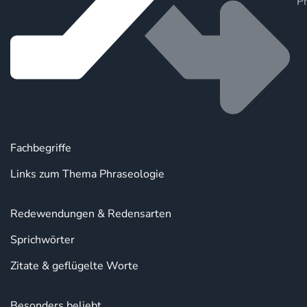
P
Fachbegriffe
Links zum Thema Phraseologie
Redewendungen & Redensarten
Sprichwörter
Zitate & geflügelte Worte
Besonders beliebt