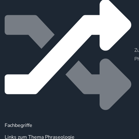
Zu
P
Fachbegriffe
Links zum Thema Phraseologie