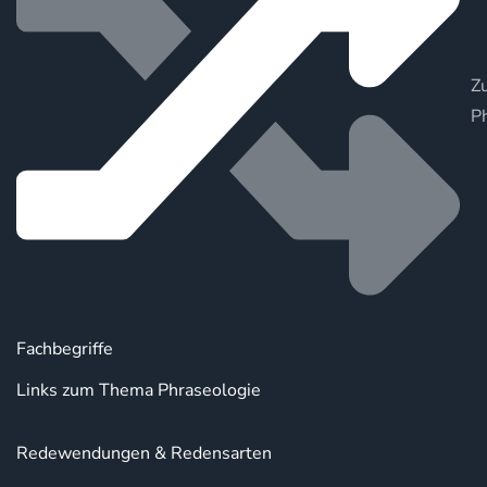
Zu
P
Fachbegriffe
Links zum Thema Phraseologie
Redewendungen & Redensarten