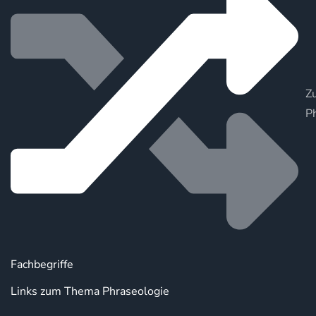
Zu
P
Fachbegriffe
Links zum Thema Phraseologie