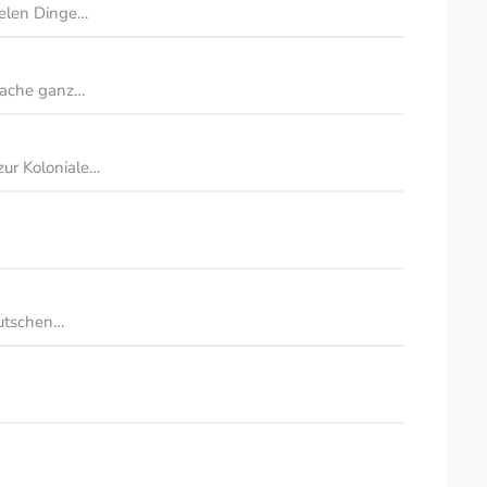
ielen Dinge…
 Sache ganz…
ur Koloniale…
eutschen…