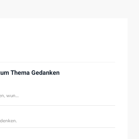
 zum Thema
Gedanken
ben, wun…
rdenken.