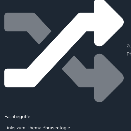
Zu
P
Fachbegriffe
Links zum Thema Phraseologie