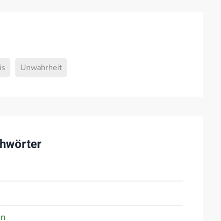
is
Unwahrheit
hwörter
en