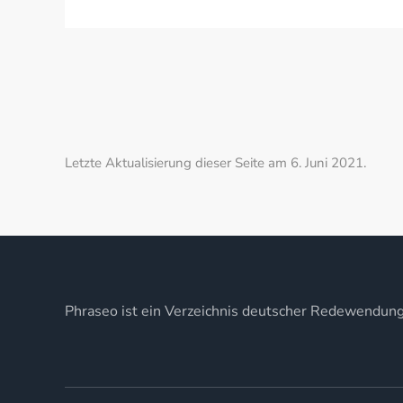
Letzte Aktualisierung dieser Seite am 6. Juni 2021.
Phraseo ist ein Verzeichnis deutscher Redewendun