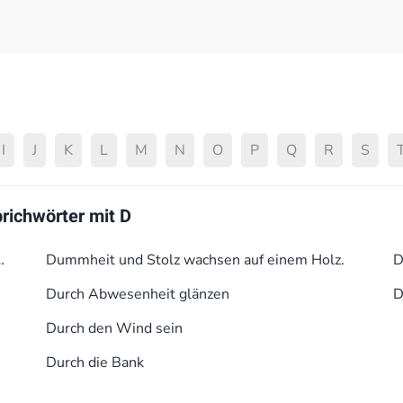
I
J
K
L
M
N
O
P
Q
R
S
ichwörter mit D
ebrannt.
Dummheit und Stolz wachsen auf einem Holz.
D
Durch Abwesenheit glänzen
D
Durch den Wind sein
Durch die Bank