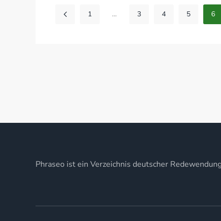
1
…
3
4
5
6
Phraseo ist ein Verzeichnis deutscher Redewendun