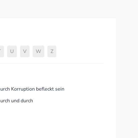
T
U
V
W
Z
urch Korruption befleckt sein
urch und durch