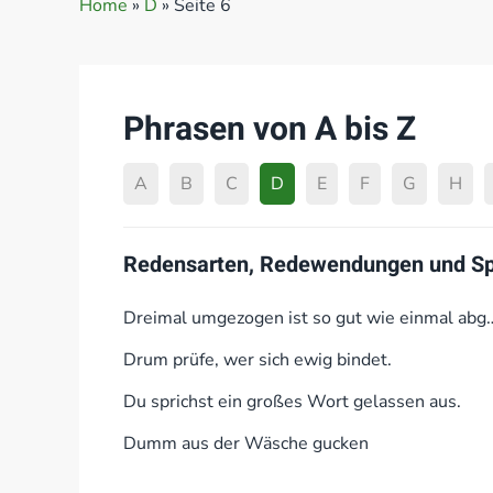
Home
»
D
»
Seite 6
Phrasen von A bis Z
A
B
C
D
E
F
G
H
Redensarten, Redewendungen und Spr
Dreimal umgezogen ist so gut wie einmal abg
Drum prüfe, wer sich ewig bindet.
Du sprichst ein großes Wort gelassen aus.
Dumm aus der Wäsche gucken