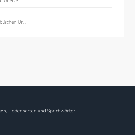
che Überze…
iblischen Ur…
gen, Redensarten und Sprichwörter.