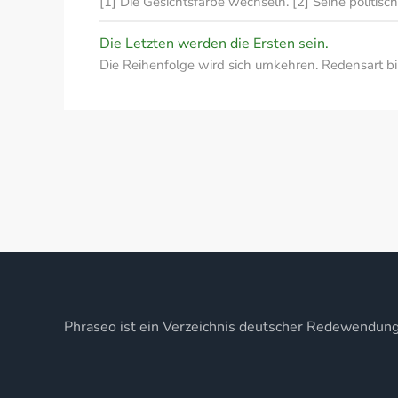
[1] Die Gesichtsfarbe wechseln. [2] Seine politis
Die Letzten werden die Ersten sein.
Die Reihenfolge wird sich umkehren. Redensart b
Phraseo ist ein Verzeichnis deutscher Redewendun